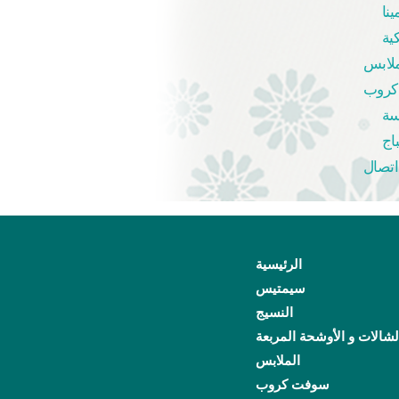
ينا
ية
ملابس
كروب
سة
اج
اتصال
الرئيسية
سيمتيس
النسيج
لشالات و الأوشحة المربعة
الملابس
سوفت كروب