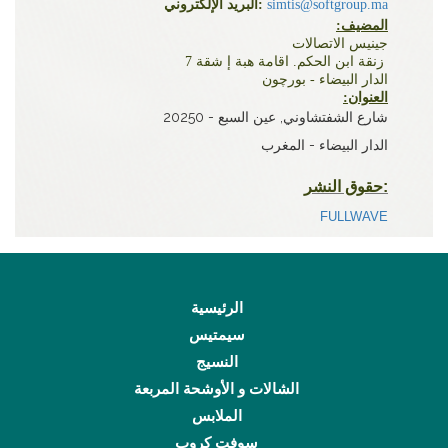
simtis@softgroup.ma
البريد الإلكتروني:
:المضيف
جينيس الاتصالات
زنقة ابن الحكم. اقامة هبة إ شقة 7
الدار البيضاء - بورچون
:العنوان
شارع الشفتشاوني, عين السبع - 20250
الدار البيضاء - المغرب
حقوق النشر:
FULLWAVE
الرئيسية
سيمتيس
النسيج
الشالات و الأوشحة المربعة
الملابس
سوفت كروب