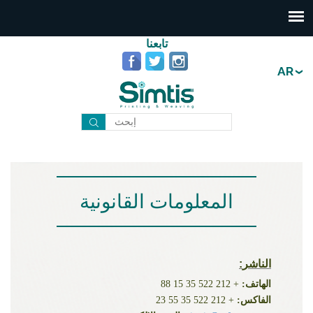
تابعنا
AR
المعلومات القانونية
:الناشر
الهاتف:
+ 212 522 35 15 88
الفاكس:
+ 212 522 35 55 23