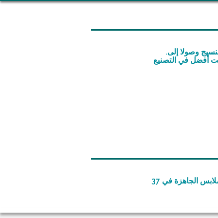
.تضمن سيمتيس من خلال إستراتيجية الأنشطة المتكاملة عموديا و التي تمتد من مرحلة النسيج وصولا إلى
قيت أفضل في التصنيع
تستهدف شركة سيمتيس الأسواق المحلية والأجنبية لبيع الأقمشة، الأكسسوارات الحديثة و الملابس الجاهزة في 37